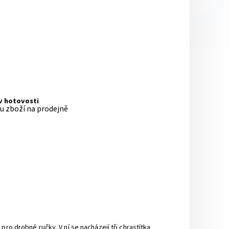
 v hotovosti
pu zboží na prodejně
ro drobné ručky. V ní se nacházejí tři chrastítka