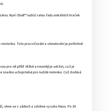
ih.
ikou. Nyní Oball™ nabízí celou řadu unikátních hraček
á motorika. Toto procvičování a stimulování je potřebné
sou pro ně příliš těžké a neumějí je udržet, což je
l™ je snadno uchopitelná pro každé miminko. Což dodává
ží, ohne se v zádech a zdvihne vysoko hlavu. Po 30