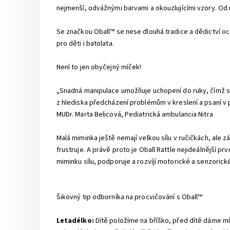
nejmenší, odvážnými barvami a okouzlujícími vzory. Od 
Se značkou Oball™ se nese dlouhá tradice a dědictví oce
pro děti i batolata.
Není to jen obyčejný míček!
„Snadná manipulace umožňuje uchopení do ruky, čímž se 
z hlediska předcházení problémům v kreslení a psaní v 
MUDr. Marta Belicová, Pediatrická ambulancia Nitra
Malá miminka ještě nemají velkou sílu v ručičkách, ale z
frustruje. A právě proto je Oball Rattle nejideálnější 
miminku sílu, podporuje a rozvíjí motorické a senzori
Šikovný tip odborníka na procvičování s Oball™
Letadélko:
Dítě položíme na bříško, před dítě dáme mí