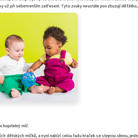
y už při sebemenším zatřesení. Tyto zvuky neustále povzbuzují děťátko, a
uchopitelný míč.
vých dětských míčků, a nyní nabízí celou řadu hraček se stejnou ideou, j