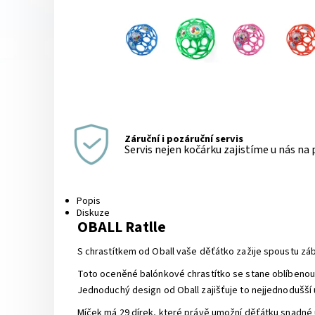
Záruční i pozáruční servis
Servis nejen kočárku zajistíme u nás na
Popis
Diskuze
OBALL Ratlle
S chrastítkem od Oball vaše děťátko zažije spoustu záb
Toto oceněné balónkové chrastítko se stane oblíbenou
Jednoduchý design od Oball zajišťuje to nejjednodušší 
Míček má 29 dírek, které právě umožní děťátku snadné uc