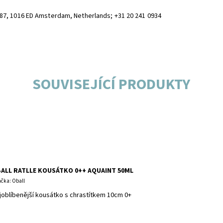
87, 1016 ED Amsterdam, Netherlands; +31 20 241 0934
SOUVISEJÍCÍ PRODUKTY
ALL RATLLE KOUSÁTKO 0++ AQUAINT 50ML
čka: Oball
joblíbenější kousátko s chrastítkem 10cm 0+