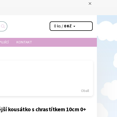
0 ks /
0 Kč
UJÍCÍ
KONTAKT
Oball
jší kousátko s chrastítkem 10cm 0+