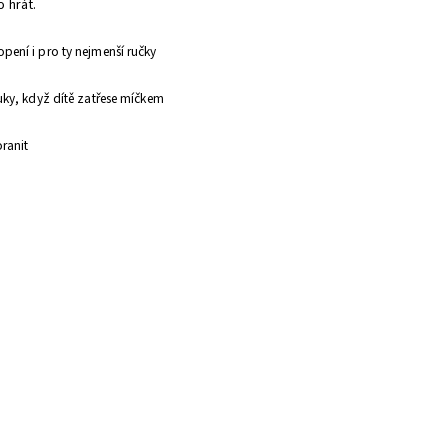
o hrát.
pení i pro ty nejmenší ručky
vuky, když dítě zatřese míčkem
oranit