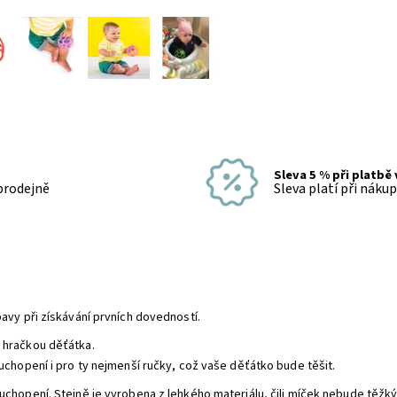
Sleva 5 % při platbě
 prodejně
Sleva platí při náku
avy při získávání prvních dovedností.
 hračkou děťátka.
uchopení i pro ty nejmenší ručky, což vaše děťátko bude těšit.
hopení. Stejně je vyrobena z lehkého materiálu, čili míček nebude těžký p