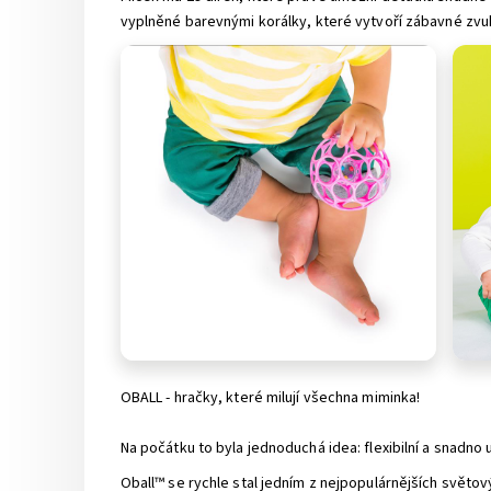
vyplněné barevnými korálky, které vytvoří zábavné zvuk
OBALL - hračky, které milují všechna miminka!
Na počátku to byla jednoduchá idea: flexibilní a snadno 
Oball™ se rychle stal jedním z nejpopulárnějších světo