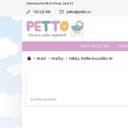
Otevřeno Po-Pá 9-17hod, So 9-13
733 121 943
petto
@
petto.cz
NAŠE PRODEJNA
HODN
Hraní
Hračky
OBALL Ratlle kousátko 0+
Zvolte variantu