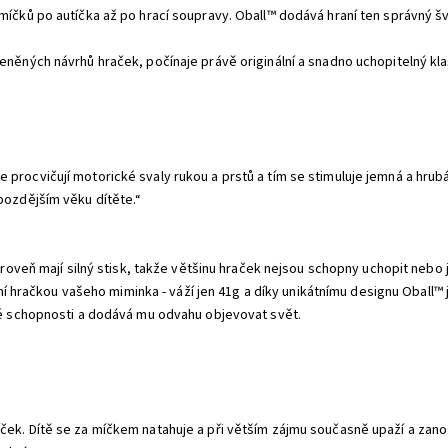
míčků po autíčka až po hrací soupravy. Oball™ dodává hraní ten správný šv
něných návrhů hraček, počínaje právě originální a snadno uchopitelný klas
procvičují motorické svaly rukou a prstů a tím se stimuluje jemná a hrub
pozdějším věku dítěte.“
ároveň mají silný stisk, takže většinu hraček nejsou schopny uchopit nebo j
první hračkou vašeho miminka - váží jen 41g a díky unikátnímu designu Obal
cké schopnosti a dodává mu odvahu objevovat svět.
ček. Dítě se za míčkem natahuje a při větším zájmu současně upaží a zano