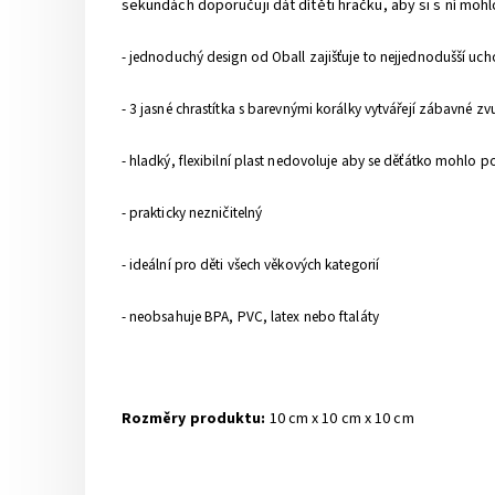
sekundách doporučuji dát dítěti hračku, aby si s ní mohl
- jednoduchý design od Oball zajišťuje to nejjednodušší ucho
- 3 jasné chrastítka s barevnými korálky vytvářejí zábavné z
- hladký, flexibilní plast nedovoluje aby se děťátko mohlo p
- prakticky nezničitelný
- ideální pro děti všech věkových kategorií
- neobsahuje BPA, PVC, latex nebo ftaláty
Rozměry produktu:
10 cm x 10 cm x 10 cm