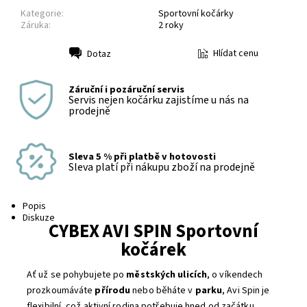
Kategorie:
Sportovní kočárky
Záruka:
2 roky
Hlídat cenu
Dotaz
Tisk
Záruční i pozáruční servis
Servis nejen kočárku zajistíme u nás na
prodejně
Sleva 5 % při platbě v hotovosti
Sleva platí při nákupu zboží na prodejně
Popis
Diskuze
CYBEX AVI SPIN Sportovní
kočárek
Ať už se pohybujete po
městských ulicích
, o víkendech
prozkoumáváte
přírodu
nebo běháte v
parku
, Avi Spin je
flexibilní, což aktivní rodina potřebuje hned od začátku.