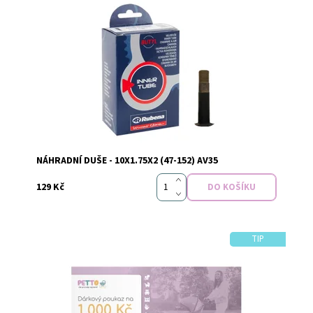
Dostupnost:
Skladem
NÁHRADNÍ DUŠE - 10X1.75X2 (47-152) AV35
129 Kč
TIP
Dostupnost:
Skladem