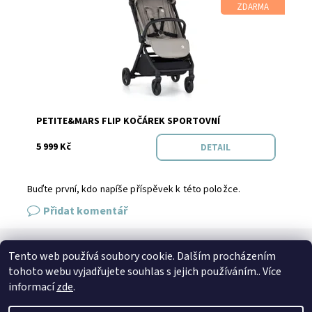
Dostupnost:
Skladem
ZDARMA
Značka:
PETITE&MARS
PETITE&MARS FLIP KOČÁREK SPORTOVNÍ
5 999 Kč
DETAIL
Buďte první, kdo napíše příspěvek k této položce.
Přidat komentář
Tento web používá soubory cookie. Dalším procházením
SPOJTE SE S NÁMI
tohoto webu vyjadřujete souhlas s jejich používáním.. Více
Kontakt
Naše prodejna
Facebook
Instagram
informací
zde
.