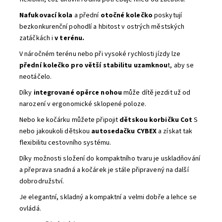
Nafukovací kola
a přední
otočné kolečko
poskytují
bezkonkurenční pohodlí a hbitost v ostrých městských
zatáčkách i
v terénu.
V náročném terénu nebo při vysoké rychlosti jízdy lze
přední kolečko pro větší stabilitu uzamknou
t, aby se
neotáčelo.
Díky
integrované opěrce nohou
může dítě jezdit už od
narození v ergonomické sklopené poloze.
Nebo ke kočárku můžete připojit
dětskou korbičku Cot
S
nebo jakoukoli dětskou
autosedačku CYBEX
a získat tak
flexibilitu cestovního systému.
Díky možnosti složení do kompaktního tvaru je uskladňování
a přeprava snadná a kočárek je stále připravený na další
dobrodružství.
Je elegantní, skladný a kompaktní a velmi dobře a lehce se
ovládá.