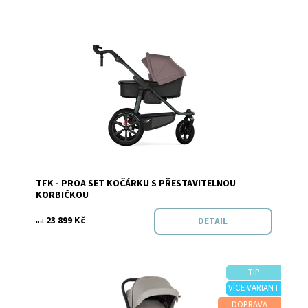
Dostupnost:
Momentálně nedostupné
TFK - PROA SET KOČÁRKU S PŘESTAVITELNOU
Značka:
TFK
KORBIČKOU
23 899 Kč
DETAIL
od
TIP
VÍCE VARIANT
DOPRAVA