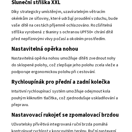
Sluneční stříška XXL
Díky strategicky umístěným, uzavíratelným větracím
okénkům ze síťoviny, které udržují proudění vzduchu, bude
vaše dítě na cestách příjemně ochlazováno. Rozšiřitelná
stříška vyrobená z tkaniny s ochranou UPF50+ chrání dítě
před nepříznivými vlivy počasí a okolním prostředím.
Nastavitelná opěrka nohou
Nastavitelná opěrka nohou umožňuje dítěti zvednout nohy
do sklopené polohy, což zlepšuje jeho polohu zcela vleže a
podporuje ergonomickou polohu při cestování.
Rychloupínák pro přední a zadní kolečka
Intuitivní rychloupínací systém umožňuje odejmout kola
pouhým kliknutím tlačítka, což zjednodušuje uskladňování a
přepravu.
Nastavovací rukojeť se zpomalovací brzdou
Uživatelsky přívětivá integrovaná ruční brzda pomáhá
kontrolovat rychlost v kopcovitém terénu. Ruční nastavení