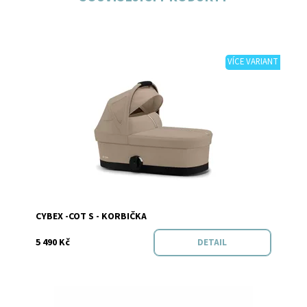
VÍCE VARIANT
Dostupnost:
Do 3 dnů v e-shopu
Značka:
Cybex
CYBEX -COT S - KORBIČKA
5 490 Kč
DETAIL