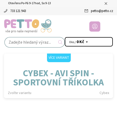
Otevřeno Po-Pá 9-17hod, So 9-13
733 121 943
petto
@
petto.cz
0 Kč
0 ks /
VÍCE VARIANT
CYBEX - AVI SPIN -
SPORTOVNÍ TŘÍKOLKA
Zvolte variantu
Cybex