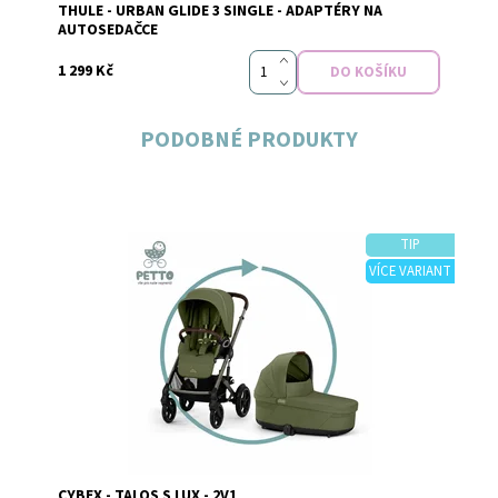
THULE - URBAN GLIDE 3 SINGLE - ADAPTÉRY NA
Značka:
Thule
AUTOSEDAČCE
1 299 Kč
PODOBNÉ PRODUKTY
TIP
VÍCE VARIANT
Dostupnost:
Na objednávku
Značka:
Cybex
CYBEX - TALOS S LUX - 2V1