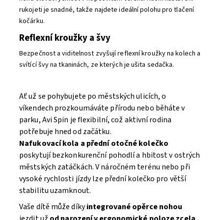
rukojeti je snadné, takže najdete ideální polohu pro tlačení
kočárku.
Reflexní kroužky a švy
Bezpečnost a viditelnost zvyšují reflexní kroužky na kolech a
svítící švy na tkaninách, ze kterých je ušita sedačka.
Ať už se pohybujete po městských ulicích, o
víkendech prozkoumáváte přírodu nebo běháte v
parku, Avi Spin je flexibilní, což aktivní rodina
potřebuje hned od začátku.
Nafukovací kola a přední otočné kolečko
poskytují bezkonkurenční pohodlí a hbitost v ostrých
městských zatáčkách. V náročném terénu nebo při
vysoké rychlosti jízdy lze přední kolečko pro větší
stabilitu uzamknout.
Vaše dítě může díky
integrované opěrce nohou
jezdit už
od narození v ergonomické poloze zcela