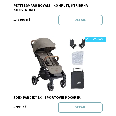
PETITE&MARS ROYAL3 - KOMPLET, STŘÍBRNÁ
Značka:
PETITE&MARS
KONSTRUKCE
6 999 Kč
DETAIL
od
VÍCE VARIANT
Dostupnost:
Skladem
Značka:
Joie
JOIE- PARCEL™ LX - SPORTOVNÍ KOČÁREK
5 999 Kč
DETAIL