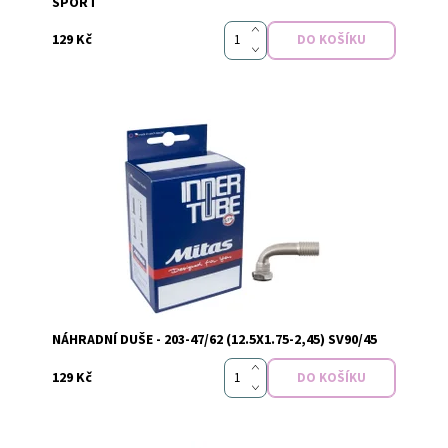
SPORT
129 Kč
Dostupnost:
Skladem
NÁHRADNÍ DUŠE - 203-47/62 (12.5X1.75-2,45) SV90/45
129 Kč