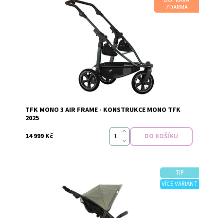
ZDARMA
Dostupnost:
Skladem
TFK MONO 3 AIR FRAME - KONSTRUKCE MONO TFK
Značka:
TFK
2025
14 999 Kč
TIP
VÍCE VARIANT
Dostupnost:
Skladem