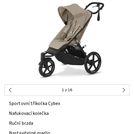
1
z 16
Sportovní tříkolka Cybex
Nafukovací kolečka
Ruční brzda
Nastavitelné madlo