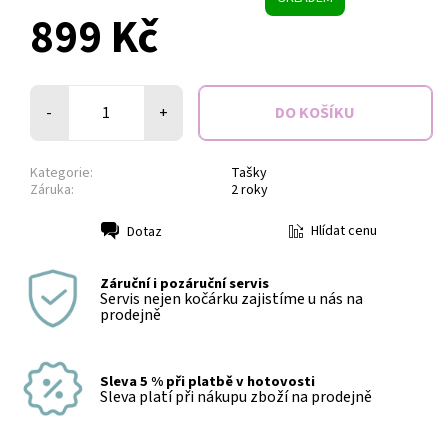
899 Kč
-
+
Kategorie:
Tašky
Záruka:
2 roky
Hlídat cenu
Dotaz
Tisk
Záruční i pozáruční servis
Servis nejen kočárku zajistíme u nás na
prodejně
Sleva 5 % při platbě v hotovosti
Sleva platí při nákupu zboží na prodejně