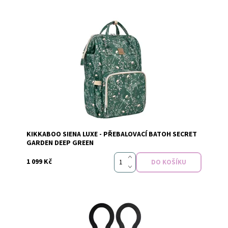
Dostupnost:
Skladem
KIKKABOO SIENA LUXE - PŘEBALOVACÍ BATOH SECRET
Značka:
KikkaBoo
GARDEN DEEP GREEN
1 099 Kč