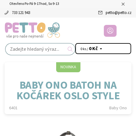
Otevřeno Po-Pá 9-17hod, So 9-13
733 121 943
petto
@
petto.cz
0 Kč
0 ks /
NOVINKA
BABY ONO BATOH NA
KOČÁREK OSLO STYLE
6401
Baby Ono