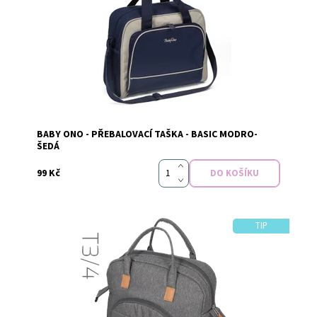
Dostupnost:
Skladem
BABY ONO - PŘEBALOVACÍ TAŠKA - BASIC MODRO-
Značka:
Baby Ono
ŠEDÁ
99 Kč
TIP