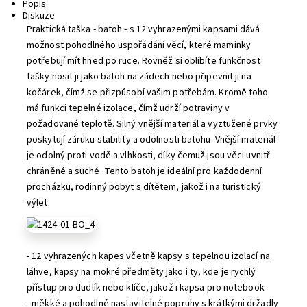
Popis
Diskuze
Praktická taška - batoh - s 12 vyhrazenými kapsami dává
možnost pohodlného uspořádání věcí, které maminky
potřebují mít hned po ruce. Rovněž si oblíbíte funkčnost
tašky nosit ji jako batoh na zádech nebo připevnit ji na
kočárek, čímž se přizpůsobí vašim potřebám. Kromě toho
má funkci tepelné izolace, čímž udrží potraviny v
požadované teplotě. Silný vnější materiál a vyztužené prvky
poskytují záruku stability a odolnosti batohu. Vnější materiál
je odolný proti vodě a vlhkosti, díky čemuž jsou věci uvnitř
chráněné a suché. Tento batoh je ideální pro každodenní
procházku, rodinný pobyt s dítětem, jakož i na turistický
výlet.
- 12 vyhrazených kapes včetně kapsy s tepelnou izolací na
láhve, kapsy na mokré předměty jako i ty, kde je rychlý
přístup pro dudlík nebo klíče, jakož i kapsa pro notebook
- měkké a pohodlné nastavitelné popruhy s krátkými držadly