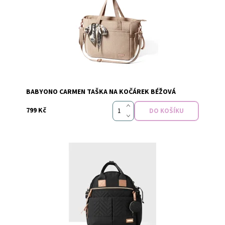
Dostupnost:
Skladem
Značka:
Baby Ono
BABYONO CARMEN TAŠKA NA KOČÁREK BÉŽOVÁ
799 Kč
Dostupnost:
Skladem