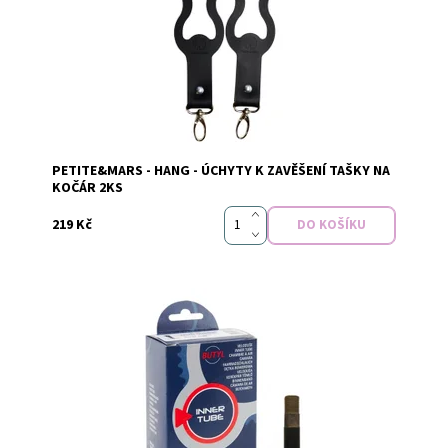
Dostupnost:
Skladem
PETITE&MARS - HANG - ÚCHYTY K ZAVĚŠENÍ TAŠKY NA
Značka:
PETITE&MARS
KOČÁR 2KS
219 Kč
Dostupnost:
Skladem