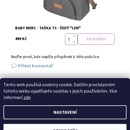
Dostupnost:
Skladem
BABY MERC - TAŠKA T3 - ŠEDÝ "LEN"
499 Kč
Buďte první, kdo napíše příspěvek k této položce.
Přidat komentář
Tento web používá soubory cookie. Dalším procházením
SPOJTE SE S NÁMI
tohoto webu vyjadřujete souhlas s jejich používáním.. Více
Kontakt
Naše prodejna
Facebook
Instagram
informací
zde
.
NASTAVENÍ
2026 © Petto.cz, všechna práva vyhrazena
Vytvořil Shoptet