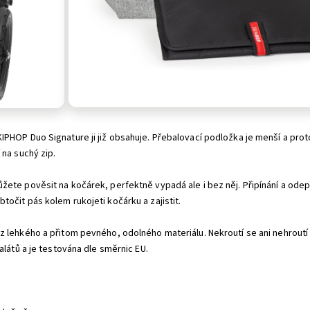
HOP Duo Signature ji již obsahuje. Přebalovací podložka je menší a proto 
 na suchý zip.
ete pověsit na kočárek, perfektně vypadá ale i bez něj. Připínání a odep
očit pás kolem rukojeti kočárku a zajistit.
 lehkého a přitom pevného, odolného materiálu. Nekroutí se ani nehroutí a
alátů a je testována dle směrnic EU.