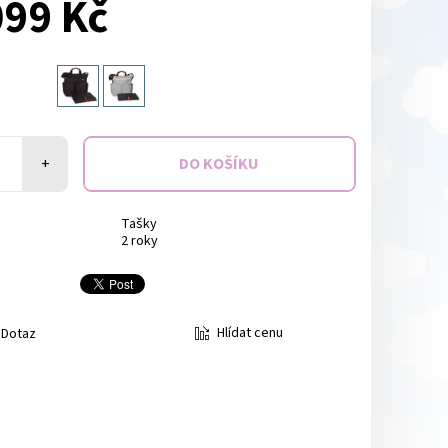
099 Kč
+
Tašky
2 roky
Hlídat cenu
Dotaz