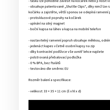
- tašku lze pohodlně zavěsit na kočárek nebo ji nosit 
- obsahuje patentované „Shuttle Clips“, díky nimž lz
kočárku a zajistěte, větší sponou se odepíná ramenní
- protiskluzové popruhy na kočárek
- upínání na silný magnet
- boční kapsa na láhev a kapsa na mobilní telefon
- nastavitelný ramenní popruh obsahuje měkkou, odn
- jedenáct kapes včetně osobní kapsy na zip
- díky kontrastní podšívce vše uvnitř lehce najdete
- polstrovaná přebalovací podložka
- 0 % BPA, bez ftalátů
- testováno dle směrnic EU
Rozměr balení a specifikace:
- velikost: 33 × 35 × 11 cm (š x hl x d)