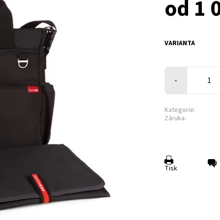
od 1 
VARIANTA
-
Kategorie:
Záruka:
Tisk