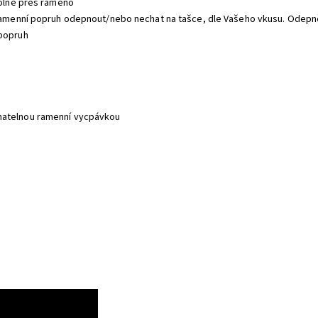
volně přes rameno
e ramenní popruh odepnout/nebo nechat na tašce, dle Vašeho vkusu. Odepn
 popruh
ímatelnou ramenní vycpávkou