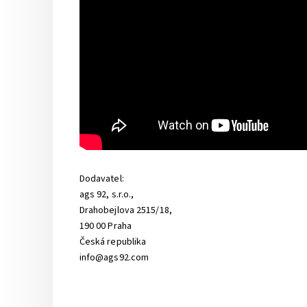
Dodavatel:
ags 92, s.r.o.,
Drahobejlova 2515/18,
190 00 Praha
Česká republika
info@ags92.com