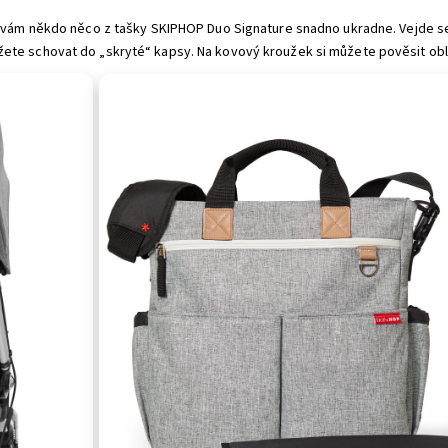
 vám někdo něco z tašky SKIPHOP Duo Signature snadno ukradne. Vejde se do 
ete schovat do „skryté“ kapsy. Na kovový kroužek si můžete pověsit oblí