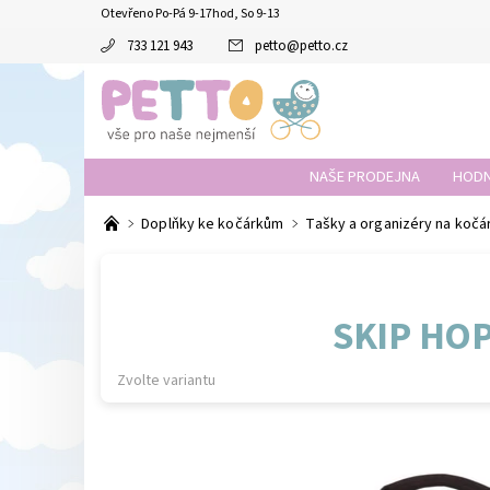
Otevřeno Po-Pá 9-17hod, So 9-13
733 121 943
petto
@
petto.cz
NAŠE PRODEJNA
HODN
Doplňky ke kočárkům
Tašky a organizéry na kočá
SKIP HO
Zvolte variantu