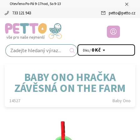
Otevřeno Po-Pá 9-17hod, So 9-13
733 121 943
petto
@
petto.cz
0 Kč
0 ks /
BABY ONO HRAČKA
ZÁVĚSNÁ ON THE FARM
14527
Baby Ono