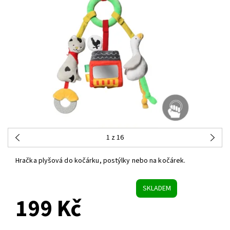
1
z 16
Hračka plyšová do kočárku, postýlky nebo na kočárek.
SKLADEM
199 Kč