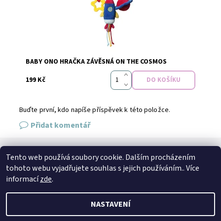
Značka:
Baby Ono
BABY ONO HRAČKA ZÁVĚSNÁ ON THE COSMOS
199 Kč
Buďte první, kdo napíše příspěvek k této položce.
Přidat komentář
Tento web používá soubory cookie. Dalším procházením
SPOJTE SE S NÁMI
tohoto webu vyjadřujete souhlas s jejich používáním.. Více
Kontakt
Naše prodejna
Facebook
Instagram
informací
zde
.
NASTAVENÍ
2026 © Petto.cz, všechna práva vyhrazena