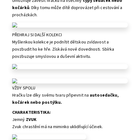
Umožňuje zavěsit hračku na všechny
typy sedaček nebo
kočárků
. Díky tomu může dítě doprovázet při cestování a
procházkách.
PŘEHRAJ SI DALŠÍ KOLEKCI
Myšlenkou kolekce je podnítit dětskou zvídavost a
povzbudit ho ke hře. Získává nové dovednosti. Sbírka
povzbuzuje smyslovou a duševní aktivitu.
VŽDY SPOLU
Hračku lze díky svému tvaru připevnit na
autosedačku,
kočárek nebo postýlku.
CHARAKTERISTIKA:
Jemný
ZVUK
Zvuk chrastění má na miminko uklidňující účinek.