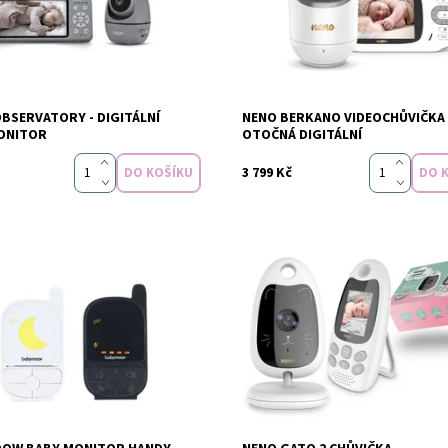
Dostupnost:
Sklade
OBSERVATORY - DIGITÁLNÍ
NENO BERKANO VIDEOCHŮVIČKA
Zopa
ONITOR
OTOČNÁ DIGITÁLNÍ
3 799 Kč
Dostupnost:
Sklade
t:
Skladem