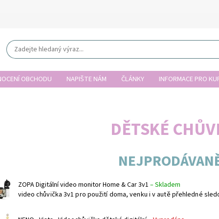
OCENÍ OBCHODU
NAPIŠTE NÁM
ČLÁNKY
INFORMACE PRO KUP
DĚTSKÉ CHŮV
NEJPRODÁVANĚ
ZOPA Digitální video monitor Home & Car 3v1
–
Skladem
video chůvička 3v1 pro použití doma, venku i v autě přehledné sledo