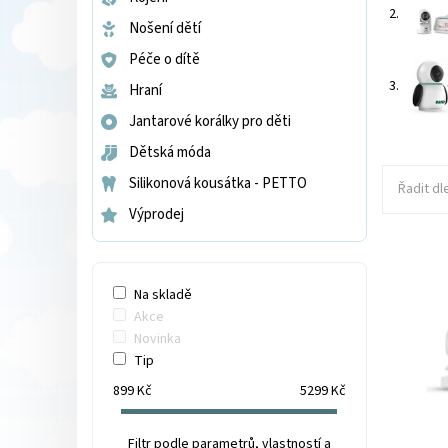
2.
Nošení dětí
Péče o dítě
3.
Hraní
Jantarové korálky pro děti
Dětská móda
Silikonová kousátka - PETTO
Řadit dl
Výprodej
Na skladě
Akce
Novinka
Tip
Dostupnos
899
Kč
5299
Kč
Filtr podle parametrů, vlastností a