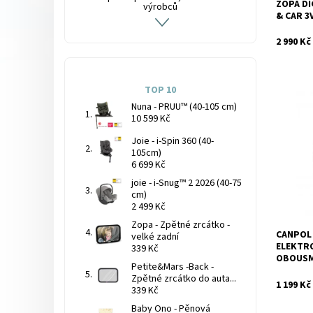
ZOPA DI
výrobců
& CAR 3
2 990 Kč
TOP 10
Nuna - PRUU™ (40-105 cm)
10 599 Kč
Dostupnos
Joie - i-Spin 360 (40-
105cm)
6 699 Kč
joie - i-Snug™ 2 2026 (40-75
cm)
2 499 Kč
Zopa - Zpětné zrcátko -
CANPOL 
velké zadní
ELEKTR
339 Kč
Značka:
OBOUS
Petite&Mars -Back -
Zpětné zrcátko do auta...
1 199 Kč
339 Kč
Baby Ono - Pěnová