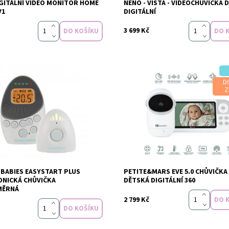
GITÁLNÍ VIDEO MONITOR HOME
NENO - VISTA - VIDEOCHŮVIČKA 
Značka:
NE
V1
DIGITÁLNÍ
3 699 Kč
D
Z
t:
Skladem
Dostupnost:
Sklade
BABIES EASYSTART PLUS
PETITE&MARS EVE 5.0 CHŮVIČKA
ONICKÁ CHŮVIČKA
DĚTSKÁ DIGITÁLNÍ 360
Canpol
MĚRNÁ
2 799 Kč