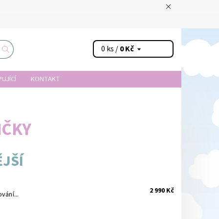
0 ks /
0 Kč
UJÍCÍ
KONTAKT
IČKY
JŠÍ
2 990 Kč
vání...