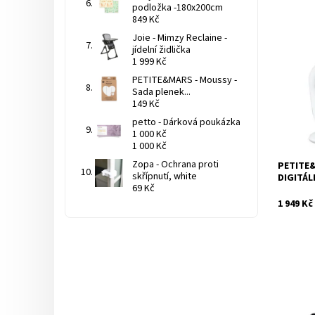
podložka -180x200cm
849 Kč
Joie - Mimzy Reclaine -
jídelní židlička
1 999 Kč
Dostupnos
PETITE&MARS - Moussy -
Sada plenek...
149 Kč
petto - Dárková poukázka
1 000 Kč
1 000 Kč
Zopa - Ochrana proti
PETITE
Značka:
skřípnutí, white
DIGITÁL
69 Kč
1 949 Kč
Dostupnos