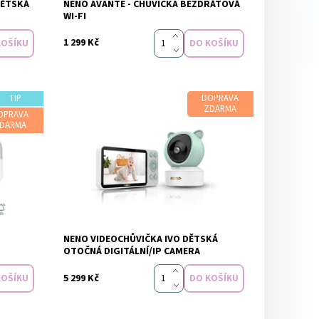
DĚTSKÁ
NENO AVANTE - CHŮVIČKA BEZDRÁTOVÁ
NO
Značka:
NENO
WI-FI
1 299 Kč
TIP
DOPRAVA
ZDARMA
OPRAVA
DARMA
m
Dostupnost:
Skladem
NENO VIDEOCHŮVIČKA IVO DĚTSKÁ
OTOČNÁ DIGITÁLNÍ/IP CAMERA
5 299 Kč