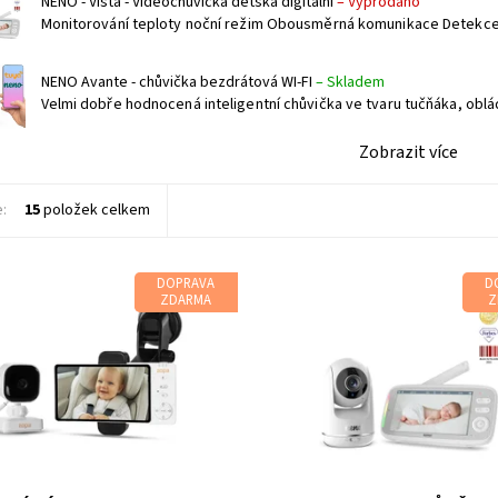
NENO - Vista - Videochůvička dětská digitální
–
Vyprodáno
Monitorování teploty noční režim Obousměrná komunikace Detekce 
NENO Avante - chůvička bezdrátová WI-FI
–
Skladem
Velmi dobře hodnocená inteligentní chůvička ve tvaru tučňáka, oblád
Zobrazit více
e:
15
položek celkem
DOPRAVA
D
ZDARMA
Z
Dostupnost:
Vyprodáno
t:
Skladem