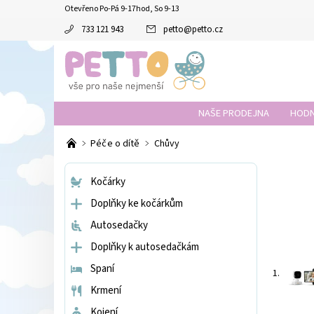
Otevřeno Po-Pá 9-17hod, So 9-13
733 121 943
petto
@
petto.cz
NAŠE PRODEJNA
HODN
Péče o dítě
Chůvy
Kočárky
Doplňky ke kočárkům
Autosedačky
Doplňky k autosedačkám
Spaní
1.
Krmení
Kojení