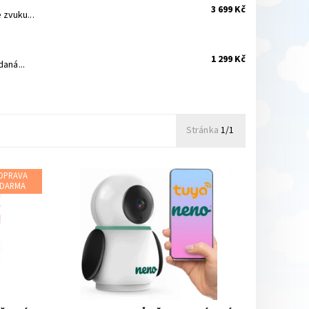
3 699 Kč
zvuku...
1 299 Kč
aná...
Stránka
1/1
OPRAVA
DARMA
Dostupnost:
Skladem