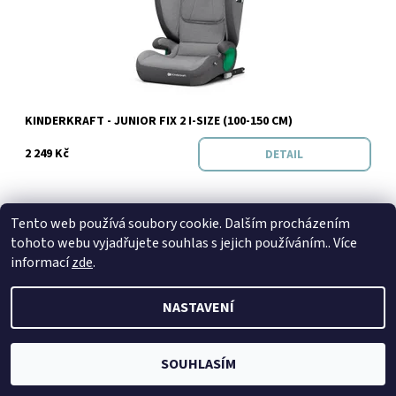
Vyprodáno
Značka:
Kinderkraft
KINDERKRAFT - JUNIOR FIX 2 I-SIZE (100-150 CM)
2 249 Kč
DETAIL
Tento web používá soubory cookie. Dalším procházením
tohoto webu vyjadřujete souhlas s jejich používáním.. Více
informací
zde
.
SPOJTE SE S NÁMI
Kontakt
Naše prodejna
Facebook
Instagram
NASTAVENÍ
SOUHLASÍM
2026 © Petto.cz, všechna práva vyhrazena