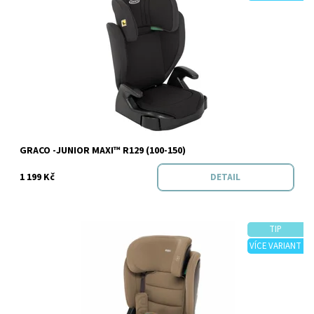
Dostupnost:
Skladem
Značka:
Graco
GRACO -JUNIOR MAXI™ R129 (100-150)
1 199 Kč
DETAIL
TIP
VÍCE VARIANT
Dostupnost:
Skladem