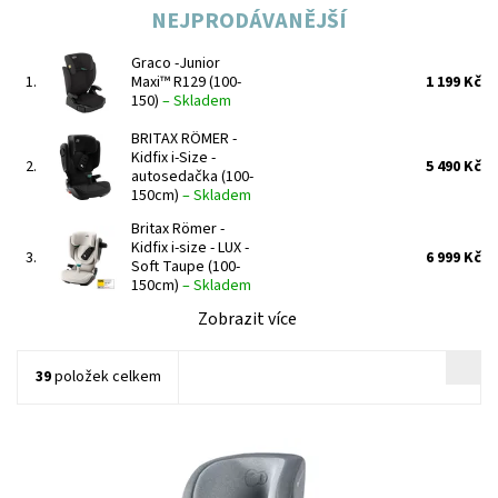
NEJPRODÁVANĚJŠÍ
Graco -Junior
1.
Maxi™ R129 (100-
1 199 Kč
150)
–
Skladem
BRITAX RÖMER -
Kidfix i-Size -
2.
5 490 Kč
autosedačka (100-
150cm)
–
Skladem
Britax Römer -
Kidfix i-size - LUX -
3.
6 999 Kč
Soft Taupe (100-
150cm)
–
Skladem
Zobrazit více
39
položek celkem