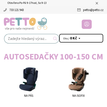
Otevřeno Po-Pá 9-17hod, So 9-13
733 121 943
petto
@
petto.cz
0 Kč
0 ks /
AUTOSEDAČKY 100-150 CM
NA PÁS
NA ISOFIX