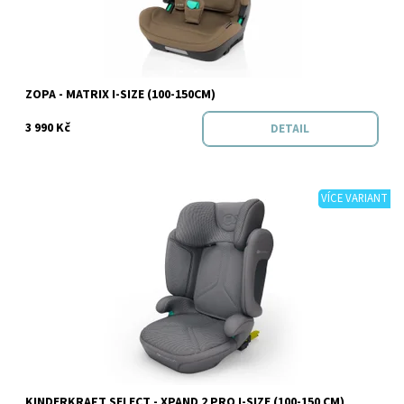
Značka:
Zopa
ZOPA - MATRIX I-SIZE (100-150CM)
3 990 Kč
DETAIL
VÍCE VARIANT
Dostupnost:
Skladem
Značka:
Kinderkraft
KINDERKRAFT SELECT - XPAND 2 PRO I-SIZE (100-150 CM)