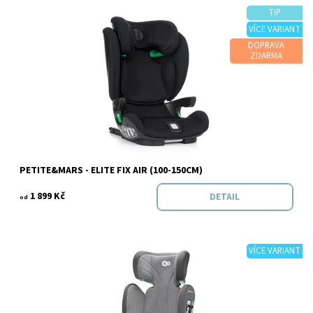
TIP
VÍCE VARIANT
DOPRAVA
Dostupnost:
Skladem
ZDARMA
Značka:
PETITE&MARS
PETITE&MARS - ELITE FIX AIR (100-150CM)
1 899 Kč
DETAIL
od
VÍCE VARIANT
Dostupnost: