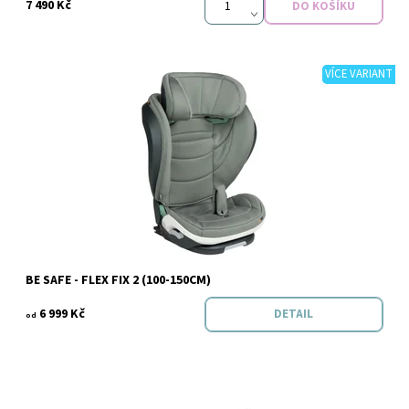
7 490 Kč
VÍCE VARIANT
Dostupnost:
Skladem
Značka:
Be safe
BE SAFE - FLEX FIX 2 (100-150CM)
6 999 Kč
DETAIL
od