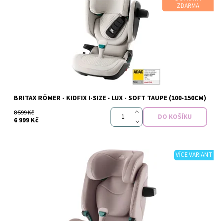
ZDARMA
Dostupnost:
Skladem
Značka:
BRITAX RÖMER
BRITAX RÖMER - KIDFIX I-SIZE - LUX - SOFT TAUPE (100-150CM)
8 599 Kč
6 999 Kč
VÍCE VARIANT
Dostupnost:
Skladem