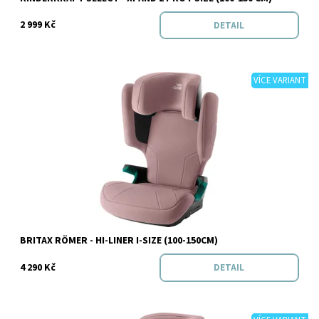
2 999 Kč
DETAIL
VÍCE VARIANT
Dostupnost:
Skladem
Značka:
BRITAX RÖMER
BRITAX RÖMER - HI-LINER I-SIZE (100-150CM)
4 290 Kč
DETAIL