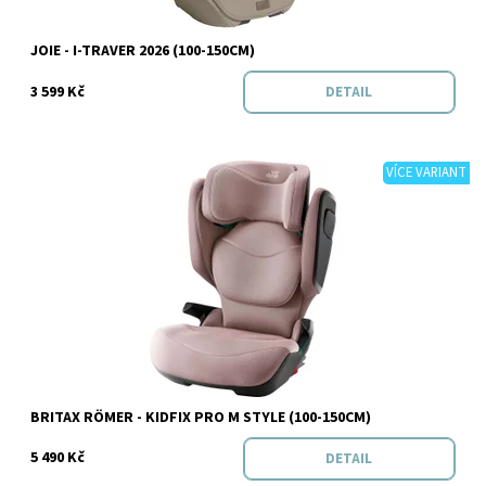
Značka:
Joie
JOIE - I-TRAVER 2026 (100-150CM)
3 599 Kč
DETAIL
VÍCE VARIANT
Dostupnost:
Skladem
Značka:
BRITAX RÖMER
BRITAX RÖMER - KIDFIX PRO M STYLE (100-150CM)
5 490 Kč
DETAIL