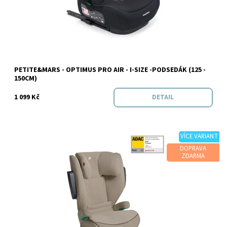
PETITE&MARS - OPTIMUS PRO AIR - I-SIZE -PODSEDÁK (125 -
Značka:
PETITE&MARS
150CM)
1 099 Kč
DETAIL
VÍCE VARIANT
DOPRAVA
ZDARMA
Dostupnost:
Skladem