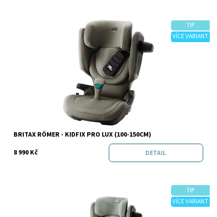
TIP
VÍCE VARIANT
Dostupnost:
Skladem
Značka:
BRITAX RÖMER
BRITAX RÖMER - KIDFIX PRO LUX (100-150CM)
8 990 Kč
DETAIL
TIP
VÍCE VARIANT
Dostupnost:
Skladem