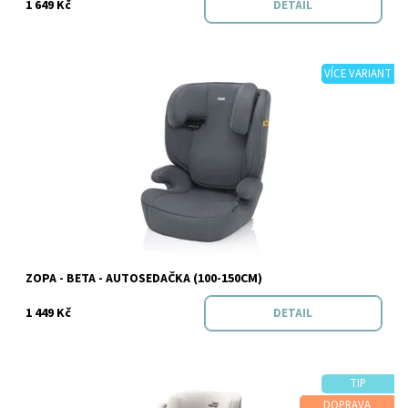
1 649 Kč
DETAIL
VÍCE VARIANT
Dostupnost:
Skladem
Značka:
Zopa
ZOPA - BETA - AUTOSEDAČKA (100-150CM)
1 449 Kč
DETAIL
TIP
DOPRAVA