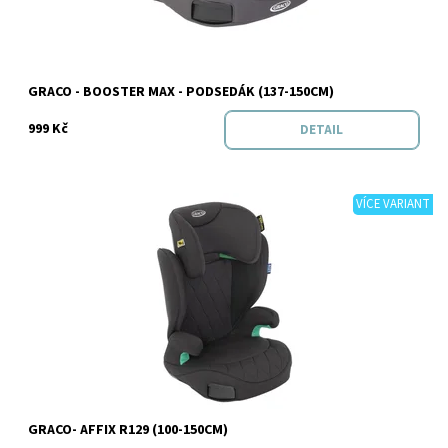
Značka:
Graco
GRACO - BOOSTER MAX - PODSEDÁK (137-150CM)
999 Kč
DETAIL
VÍCE VARIANT
Dostupnost:
Skladem
Značka:
Graco
GRACO- AFFIX R129 (100-150CM)