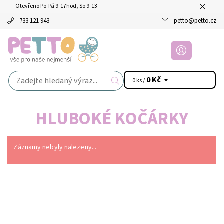
Otevřeno Po-Pá 9-17hod, So 9-13
733 121 943
petto
@
petto.cz
0 Kč
0 ks /
HLUBOKÉ KOČÁRKY
Záznamy nebyly nalezeny...