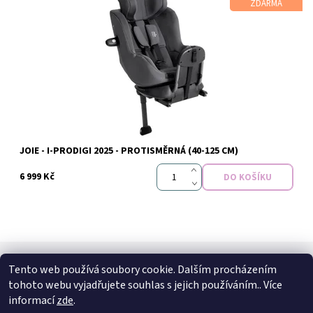
ZDARMA
Dostupnost:
Do 3 dnů v e-shopu
Značka:
Joie
JOIE - I-PRODIGI 2025 - PROTISMĚRNÁ (40-125 CM)
6 999 Kč
Tento web používá soubory cookie. Dalším procházením
SPOJTE SE S NÁMI
tohoto webu vyjadřujete souhlas s jejich používáním.. Více
Kontakt
Naše prodejna
Facebook
Instagram
informací
zde
.