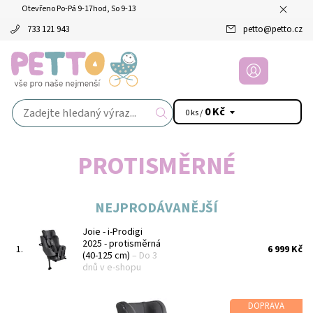
Otevřeno Po-Pá 9-17hod, So 9-13
733 121 943
petto
@
petto.cz
0 Kč
0 ks /
PROTISMĚRNÉ
NEJPRODÁVANĚJŠÍ
Joie - i-Prodigi
2025 - protisměrná
1.
6 999 Kč
(40-125 cm)
–
Do 3
dnů v e-shopu
DOPRAVA