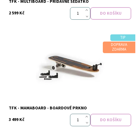
TFK - MULTIBOARD - PŘÍDAVNÉ SEDÁTKO
2 599 Kč
TIP
DOPRAVA
ZDARMA
Dostupnost:
Skladem
Značka:
TFK
TFK - MAMABOARD - BOARDOVÉ PRKNO
3 499 Kč