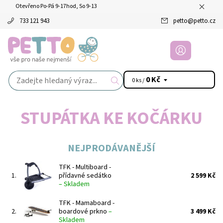
Otevřeno Po-Pá 9-17hod, So 9-13
733 121 943
petto
@
petto.cz
0 Kč
0 ks /
STUPÁTKA KE KOČÁRKU
NEJPRODÁVANĚJŠÍ
TFK - Multiboard -
1.
přídavné sedátko
2 599 Kč
–
Skladem
TFK - Mamaboard -
2.
boardové prkno
–
3 499 Kč
Skladem