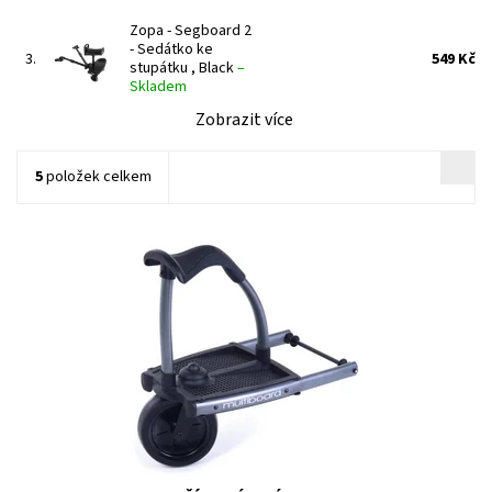
Zopa - Segboard 2
- Sedátko ke
3.
549 Kč
stupátku , Black
–
Skladem
Zobrazit více
5
položek celkem
Dostupnost:
Skladem
Značka:
TFK