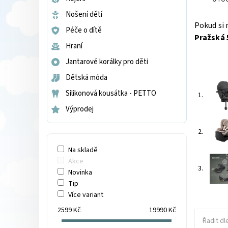
Nošení dětí
Pokud si 
Péče o dítě
Pražská 
Hraní
Jantarové korálky pro děti
Dětská móda
Silikonová kousátka - PETTO
1.
Výprodej
2.
Na skladě
Akce
3.
Novinka
Tip
Více variant
2599
Kč
19990
Kč
Řadit dl