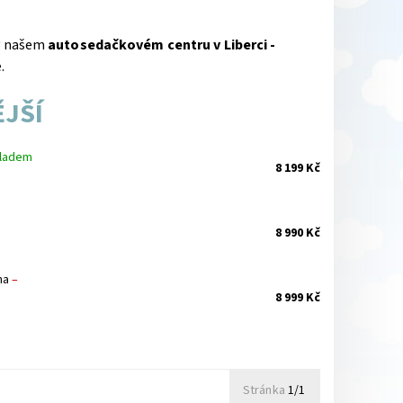
 v našem
autosedačkovém centru v Liberci -
e.
JŠÍ
ladem
8 199 Kč
8 990 Kč
dna
–
8 999 Kč
.
Stránka
1/1