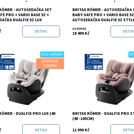
RÖMER - AUTOSEDAČKA SET
BRITAX RÖMER - AUTOSEDAČKA 
FE PRO + VARIO BASE 5Z +
BABY-SAFE PRO + VARIO BASE 5Z
Značka:
BRITAX RÖMER
AČKA DUALFIX 5Z LUX
AUTOSEDAČKA DUALFIX 5Z STYL
21 399 Kč
č
DETAIL
DETAI
18 499 Kč
VÍCE VARIANT
VÍ
DOPRAVA
ZDARMA
t:
Skladem
Dostupnost:
Skladem
RÖMER - DUALFIX PRO LUX (40
BRITAX RÖMER - DUALFIX PRO S
BRITAX RÖMER
Značka:
BRITAX RÖM
(40 -105CM)
č
11 990 Kč
DETAIL
DETAI