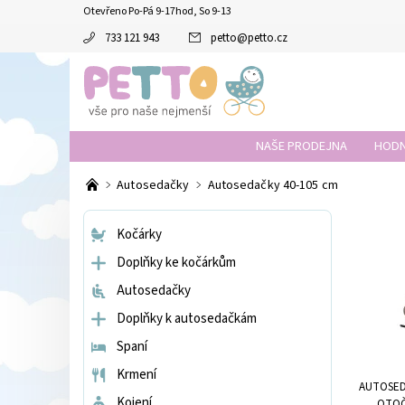
Otevřeno Po-Pá 9-17hod, So 9-13
733 121 943
petto
@
petto.cz
NAŠE PRODEJNA
HODN
Autosedačky
Autosedačky 40-105 cm
Kočárky
Doplňky ke kočárkům
Autosedačky
Doplňky k autosedačkám
Spaní
Krmení
AUTOSED
Kojení
OTOČ