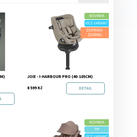
NOVINKA
VÍCE VARIANT
Dostupnost:
Skladem
DOPRAVA
ZDARMA
Značka:
Joie
CM)
JOIE - I-HARBOUR PRO (40-105CM)
Go
8 599 Kč
DETAIL
L
NOVINKA
TIP
Dostupnost:
Skladem
VÍCE VARIANT