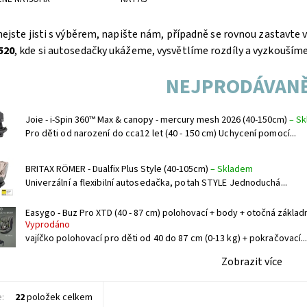
nejste jisti s výběrem, napište nám, případně se rovnou zastavte
520
, kde si autosedačky ukážeme, vysvětlíme rozdíly a vyzkouším
NEJPRODÁVANĚ
Joie - i-Spin 360™ Max & canopy - mercury mesh 2026 (40-150cm)
–
Sk
Pro děti od narození do cca12 let (40 - 150 cm) Uchycení pomocí...
BRITAX RÖMER - Dualfix Plus Style (40-105cm)
–
Skladem
Univerzální a flexibilní autosedačka, potah STYLE Jednoduchá...
Easygo - Buz Pro XTD (40 - 87 cm) polohovací + body + otočná zákla
Vyprodáno
vajíčko polohovací pro děti od 40 do 87 cm (0-13 kg) + pokračovací..
Zobrazit více
e:
22
položek celkem