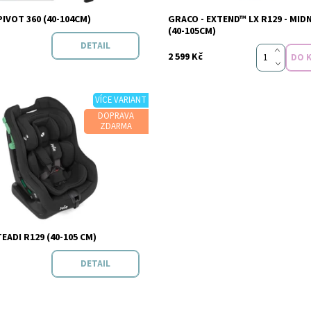
Joie
-PIVOT 360 (40-104CM)
GRACO - EXTEND™ LX R129 - MID
Značka:
Graco
(40-105CM)
DETAIL
2 599 Kč
VÍCE VARIANT
DOPRAVA
ZDARMA
t:
Skladem
Joie
TEADI R129 (40-105 CM)
DETAIL