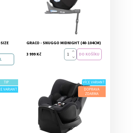
Značka:
Graco
-SIZE
GRACO - SNUGGO MIDNIGHT (40-104CM)
rs
3 999 Kč
L
TIP
VÍCE VARIANT
CE VARIANT
DOPRAVA
ZDARMA
m
Dostupnost:
Skladem