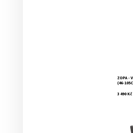
Dostupnos
ZOPA - 
Značka:
(46-105
3 490 Kč
Dostupnos