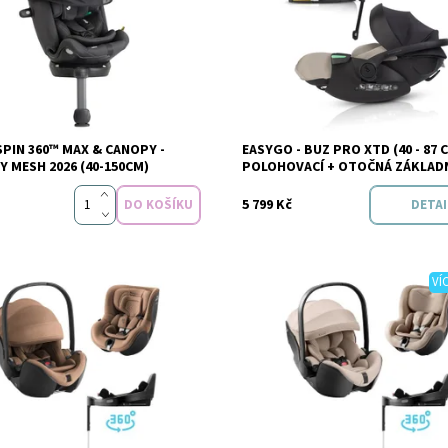
t:
Skladem
Dostupnost:
Sklade
-SPIN 360™ MAX & CANOPY -
EASYGO - BUZ PRO XTD (40 - 87 
Joie
Značka:
Easy G
 MESH 2026 (40-150CM)
POLOHOVACÍ + OTOČNÁ ZÁKLAD
5 799 Kč
DETAI
VÍ
Dostupnost:
Do 3 dnů v e-sh
t:
Do 3 dnů v e-shopu