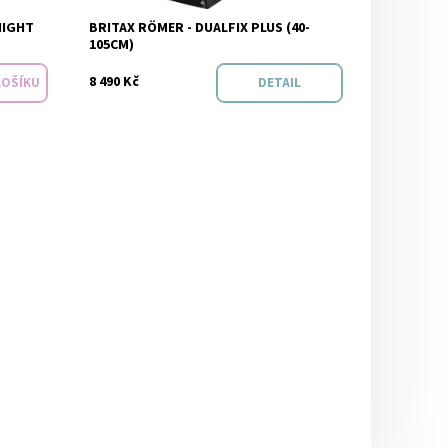
NIGHT
BRITAX RÖMER - DUALFIX PLUS (40-
Značka:
BRITAX RÖMER
105CM)
8 490 Kč
DETAIL