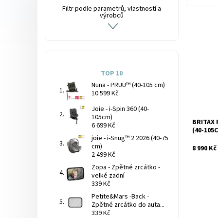
Filtr podle parametrů, vlastností a
výrobců
Dostupnos
TOP 10
Nuna - PRUU™ (40-105 cm)
10 599 Kč
Joie - i-Spin 360 (40-
105cm)
BRITAX 
6 699 Kč
Značka:
(40-105
joie - i-Snug™ 2 2026 (40-75
cm)
8 990 Kč
2 499 Kč
Zopa - Zpětné zrcátko -
velké zadní
339 Kč
Petite&Mars -Back -
Zpětné zrcátko do auta...
339 Kč