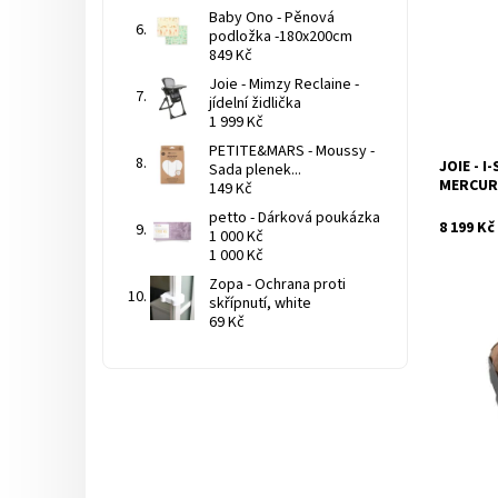
Dostupnos
Baby Ono - Pěnová
podložka -180x200cm
849 Kč
Joie - Mimzy Reclaine -
jídelní židlička
1 999 Kč
PETITE&MARS - Moussy -
JOIE - I
Sada plenek...
Značka:
MERCURY
149 Kč
petto - Dárková poukázka
8 199 Kč
1 000 Kč
1 000 Kč
Zopa - Ochrana proti
skřípnutí, white
69 Kč
Dostupnos