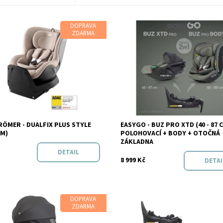
DOPRAVA
ZDARMA
t:
Skladem
Dostupnost:
Vyprodáno
RÖMER - DUALFIX PLUS STYLE
EASYGO - BUZ PRO XTD (40 - 87 
BRITAX RÖMER
CM)
POLOHOVACÍ + BODY + OTOČNÁ
Značka:
Easy 
ZÁKLADNA
DETAIL
8 999 Kč
DETAI
DOPRAVA
ZDARMA