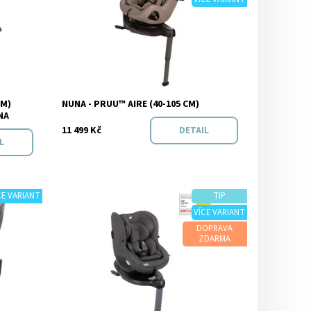
m
Značka:
Nuna
CM)
NUNA - PRUU™ AIRE (40-105 CM)
o
NA
11 499 Kč
DETAIL
L
CE VARIANT
TIP
VÍCE VARIANT
Dostupnost:
Skladem
DOPRAVA
opu
ZDARMA