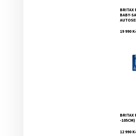
BRITAX 
BABY-SA
AUTOSED
19 990 K
Dostupnos
BRITAX 
Značka:
-105CM)
12 990 K