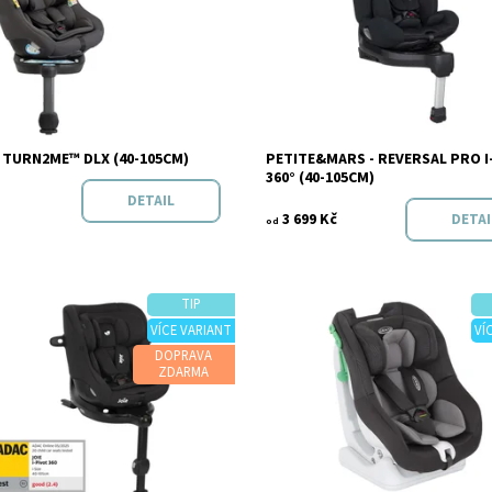
Graco
 TURN2ME™ DLX (40-105CM)
PETITE&MARS - REVERSAL PRO I
Značka:
Petite&Ma
360° (40-105CM)
DETAIL
3 699 Kč
DETAI
od
TIP
VÍCE VARIANT
VÍ
t:
Skladem
DOPRAVA
Dostupnost:
Sklade
ZDARMA