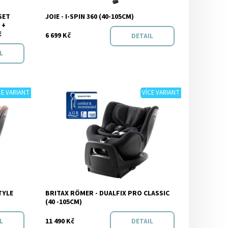
Značka:
Joie
SET
JOIE - I-SPIN 360 (40-105CM)
 +
E
6 699 Kč
DETAIL
L
CE VARIANT
VÍCE VARIANT
Dostupnost:
Skladem
TYLE
BRITAX RÖMER - DUALFIX PRO CLASSIC
ER
Značka:
BRITAX RÖMER
(40 -105CM)
11 490 Kč
L
DETAIL