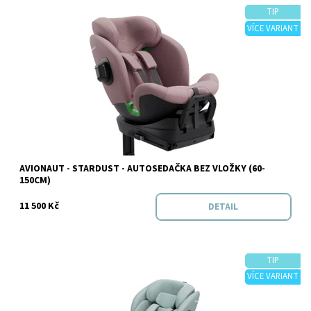
TIP
VÍCE VARIANT
Dostupnost:
Skladem
AVIONAUT - STARDUST - AUTOSEDAČKA BEZ VLOŽKY (60-
Značka:
Avionaut
150CM)
11 500 Kč
DETAIL
TIP
VÍCE VARIANT
Dostupnost:
Skladem