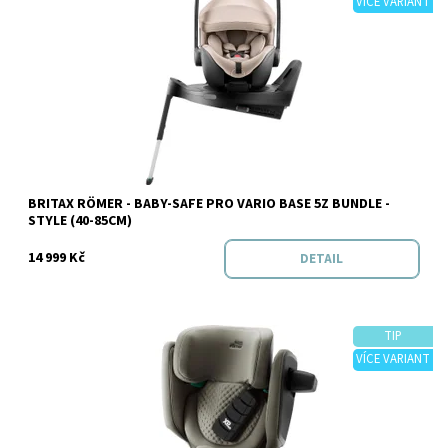
VÍCE VARIANT
Dostupnost:
Skladem
BRITAX RÖMER - BABY-SAFE PRO VARIO BASE 5Z BUNDLE -
Značka:
BRITAX RÖMER
STYLE (40-85CM)
14 999 Kč
DETAIL
TIP
VÍCE VARIANT
Dostupnost:
Skladem