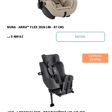
Značka:
Nuna
NUNA - ARRA™ FLEX 2026 (40 - 87 CM)
5 499 Kč
DETAIL
od
DOPRAVA
ZDARMA
Dostupnost:
Do 3 dnů v e-shopu
Značka:
Joie