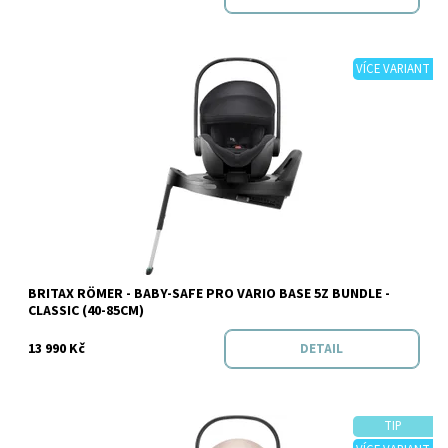
VÍCE VARIANT
Dostupnost:
Skladem
BRITAX RÖMER - BABY-SAFE PRO VARIO BASE 5Z BUNDLE -
Značka:
BRITAX RÖMER
CLASSIC (40-85CM)
13 990 Kč
DETAIL
TIP