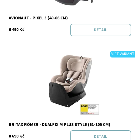
Značka:
Avionaut
AVIONAUT - PIXEL 3 (40-86 CM)
6 490 Kč
DETAIL
VÍCE VARIANT
Dostupnost:
Skladem
Značka:
BRITAX RÖMER
BRITAX RÖMER - DUALFIX M PLUS STYLE (61-105 CM)
8 690 Kč
DETAIL