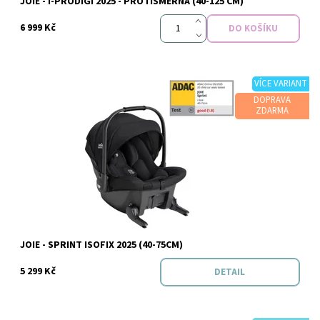
JOIE - I-PRODIGI 2025 - PROTISMĚRNÁ (40-125 CM)
6 999 Kč
VÍCE VARIANT
DOPRAVA
ZDARMA
Dostupnost:
Skladem
Značka:
Joie
JOIE - SPRINT ISOFIX 2025 (40-75CM)
5 299 Kč
DETAIL