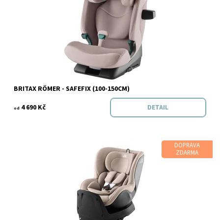
Dostupnost:
Skladem
Značka:
BRITAX RÖMER
BRITAX RÖMER - SAFEFIX (100-150CM)
4 690 Kč
DETAIL
od
DOPRAVA
ZDARMA
Dostupnost:
Skladem