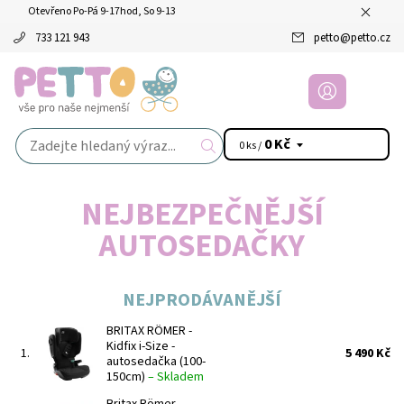
Otevřeno Po-Pá 9-17hod, So 9-13
733 121 943
petto
@
petto.cz
0 Kč
0 ks /
NEJBEZPEČNĚJŠÍ
AUTOSEDAČKY
NEJPRODÁVANĚJŠÍ
BRITAX RÖMER -
Kidfix i-Size -
1.
5 490 Kč
autosedačka (100-
150cm)
–
Skladem
Britax Römer -