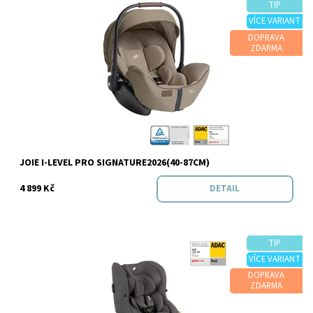
TIP
VÍCE VARIANT
DOPRAVA
Dostupnost:
Skladem
ZDARMA
Značka:
Joie
JOIE I-LEVEL PRO SIGNATURE2026(40-87CM)
4 899 Kč
DETAIL
TIP
VÍCE VARIANT
DOPRAVA
Dostupnost:
Skladem
ZDARMA