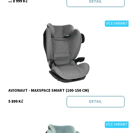
8 999 Kč
DETAIL
od
VÍCE VARIANT
Dostupnost:
Skladem
Značka:
Avionaut
AVIONAUT - MAXSPACE SMART (100-150 CM)
5 899 Kč
DETAIL
VÍCE VARIANT