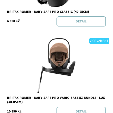
Značka:
BRITAX RÖMER
BRITAX RÖMER - BABY-SAFE PRO CLASSIC (40-85CM)
6 690 Kč
DETAIL
VÍCE VARIANT
Dostupnost:
Skladem
BRITAX RÖMER - BABY-SAFE PRO VARIO BASE 5Z BUNDLE - LUX
Značka:
BRITAX RÖMER
(40-85CM)
15 890 Kč
DETAIL