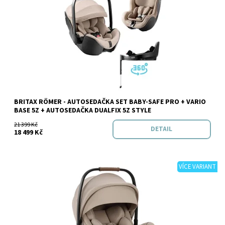
Dostupnost:
Do 3 dnů v e-shopu
BRITAX RÖMER - AUTOSEDAČKA SET BABY-SAFE PRO + VARIO
Značka:
BRITAX RÖMER
BASE 5Z + AUTOSEDAČKA DUALFIX 5Z STYLE
21 399 Kč
DETAIL
18 499 Kč
VÍCE VARIANT
Dostupnost:
Skladem