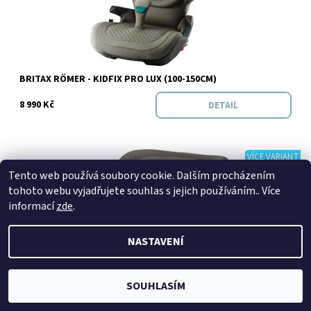
Značka:
BRITAX RÖMER
BRITAX RÖMER - KIDFIX PRO LUX (100-150CM)
8 990 Kč
DETAIL
VÍCE VARIANT
Tento web používá soubory cookie. Dalším procházením
tohoto webu vyjadřujete souhlas s jejich používáním.. Více
Dostupnost:
informací
zde
.
Momentálně nedostupné
NASTAVENÍ
SOUHLASÍM
Značka:
BRITAX RÖMER