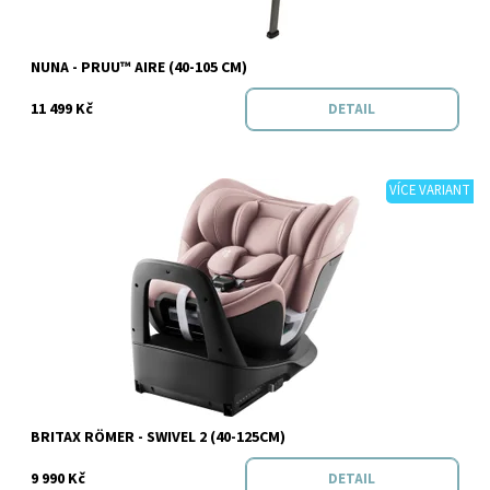
Značka:
Nuna
NUNA - PRUU™ AIRE (40-105 CM)
11 499 Kč
DETAIL
VÍCE VARIANT
Dostupnost:
Do 3 dnů v e-shopu
Značka:
BRITAX RÖMER
BRITAX RÖMER - SWIVEL 2 (40-125CM)
9 990 Kč
DETAIL