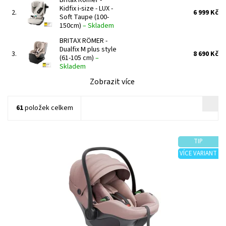
Kidfix i-size - LUX -
2.
6 999 Kč
Soft Taupe (100-
150cm)
–
Skladem
BRITAX RÖMER -
Dualfix M plus style
3.
8 690 Kč
(61-105 cm)
–
Skladem
Zobrazit více
61
položek celkem
TIP
VÍCE VARIANT
Dostupnost:
Skladem