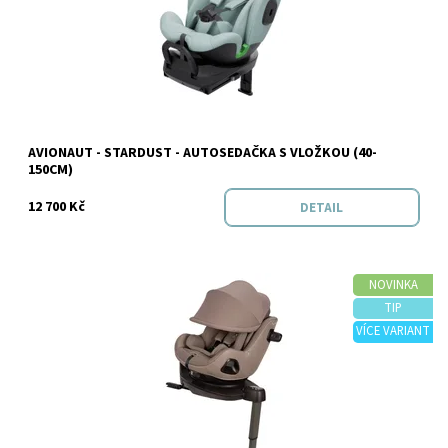
AVIONAUT - STARDUST - AUTOSEDAČKA S VLOŽKOU (40-
Značka:
Avionaut
150CM)
12 700 Kč
DETAIL
NOVINKA
TIP
VÍCE VARIANT
Dostupnost:
Skladem