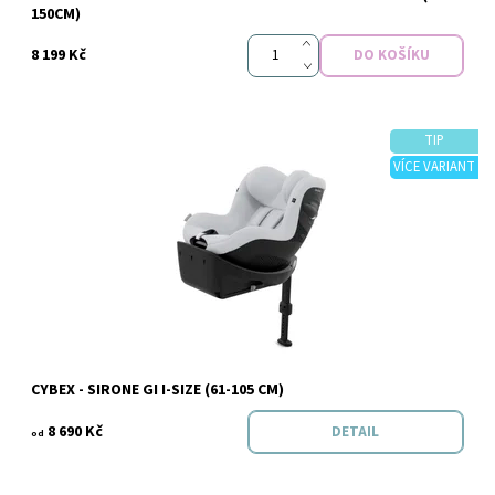
150CM)
8 199 Kč
TIP
VÍCE VARIANT
Dostupnost:
Vyprodáno
Značka:
Cybex
CYBEX - SIRONE GI I-SIZE (61-105 CM)
8 690 Kč
DETAIL
od