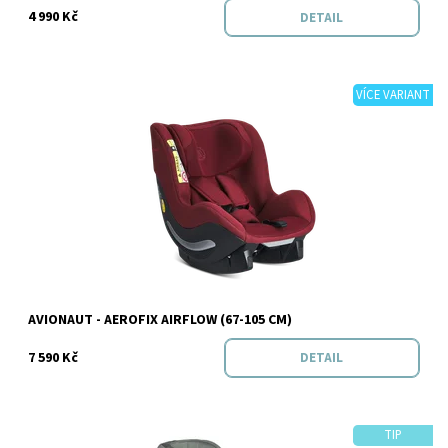
4 990 Kč
DETAIL
VÍCE VARIANT
Dostupnost:
Do 3 dnů v e-shopu
Značka:
Avionaut
AVIONAUT - AEROFIX AIRFLOW (67-105 CM)
7 590 Kč
DETAIL
TIP