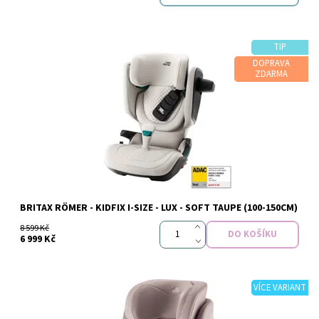
TIP
DOPRAVA
ZDARMA
Dostupnost:
Skladem
Značka:
BRITAX RÖMER
BRITAX RÖMER - KIDFIX I-SIZE - LUX - SOFT TAUPE (100-150CM)
8 599 Kč
6 999 Kč
VÍCE VARIANT