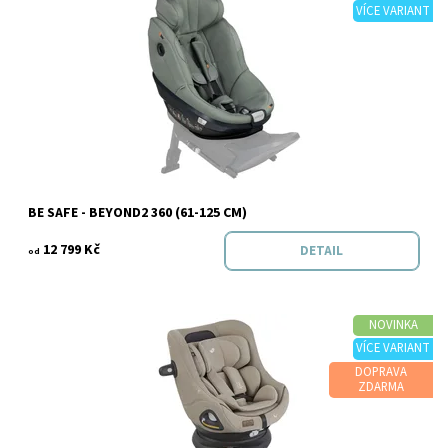
VÍCE VARIANT
Dostupnost:
Skladem
Značka:
Be safe
BE SAFE - BEYOND2 360 (61-125 CM)
12 799 Kč
DETAIL
od
NOVINKA
VÍCE VARIANT
DOPRAVA
Dostupnost:
Skladem
ZDARMA