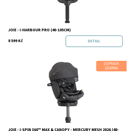
Značka:
Joie
JOIE - I-HARBOUR PRO (40-105CM)
8 599 Kč
DETAIL
DOPRAVA
ZDARMA
Dostupnost:
Skladem
JOIE - I-SPIN 360™ MAX & CANOPY - MERCURY MESH 2026 (40-
Značka:
Joie