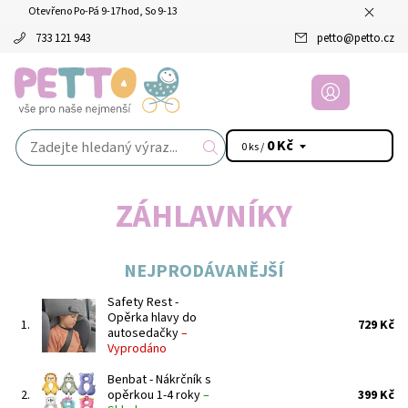
Otevřeno Po-Pá 9-17hod, So 9-13
733 121 943
petto
@
petto.cz
0 Kč
0 ks /
ZÁHLAVNÍKY
NEJPRODÁVANĚJŠÍ
Safety Rest -
Opěrka hlavy do
1.
729 Kč
autosedačky
–
Vyprodáno
Benbat - Nákrčník s
2.
opěrkou 1-4 roky
–
399 Kč