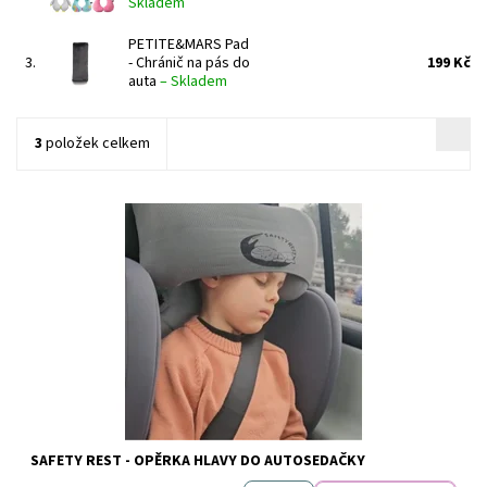
Skladem
PETITE&MARS Pad
3.
- Chránič na pás do
199 Kč
auta
–
Skladem
3
položek celkem
Vyprodáno
Dostupnost:
SAFETY REST - OPĚRKA HLAVY DO AUTOSEDAČKY