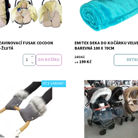
ZAVINOVACÍ FUSAK COCOON
EMITEX DEKA DO KOČÁRKU VELV
Emitex
Značka:
Emitex
-ŽLUTÁ
BAREVNÁ 100 X 70CM
249 Kč
DETAI
199 Kč
od
VÍCE VARIANT
Dostupnost:
Sklade
t:
Skladem