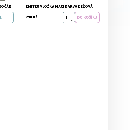
Značka:
Emitex
 KOČÁR
EMITEX VLOŽKA MAXI BARVA BÉŽOVÁ
290 Kč
L