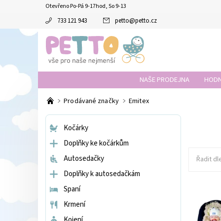
Otevřeno Po-Pá 9-17hod, So 9-13
733 121 943
petto
@
petto.cz
NAŠE PRODEJNA
HODN
Prodávané značky
Emitex
Kočárky
Doplňky ke kočárkům
Autosedačky
Řadit dl
Doplňky k autosedačkám
Spaní
Krmení
Dostupnos
Kojení