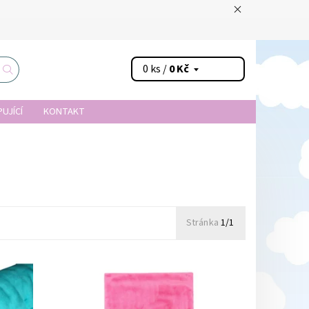
0 ks /
0 Kč
UJÍCÍ
KONTAKT
Stránka
1/1
m
Dostupnost:
Skladem