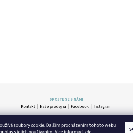
SPOJTE SE S NÁMI
Kontakt
Naše prodejna
Facebook
Instagram
oužívá soubory cookie. Dalším procházením tohoto webu
S
ouhlas s jejich používáním.. Více informací
zde
.