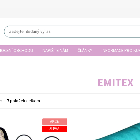
OCENÍ OBCHODU
NAPIŠTE NÁM
ČLÁNKY
INFORMACE PRO KUP
EMITEX
e:
7
položek celkem
AKCE
SLEVA
t:
Skladem
Dostupnost:
Sklade