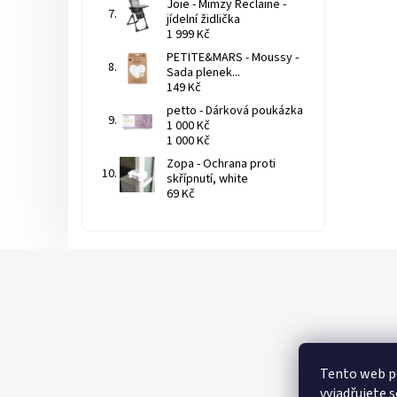
Joie - Mimzy Reclaine -
jídelní židlička
1 999 Kč
PETITE&MARS - Moussy -
Sada plenek...
149 Kč
petto - Dárková poukázka
1 000 Kč
1 000 Kč
Zopa - Ochrana proti
skřípnutí, white
69 Kč
Tento web p
vyjadřujete s