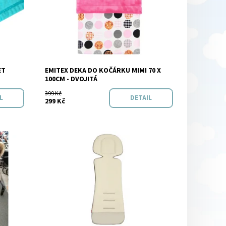
ET
EMITEX DEKA DO KOČÁRKU MIMI 70 X
Značka:
Emitex
100CM - DVOJITÁ
399 Kč
L
DETAIL
299 Kč
m
Dostupnost:
Skladem