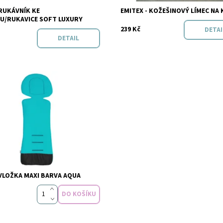
Značka:
Emitex
RUKÁVNÍK KE
EMITEX - KOŽEŠINOVÝ LÍMEC NA
Emitex
U/RUKAVICE SOFT LUXURY
239 Kč
DETAI
DETAIL
t:
Skladem
Emitex
VLOŽKA MAXI BARVA AQUA