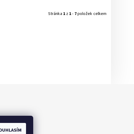
Stránka
1
z
1
-
7
položek celkem
OUHLASÍM