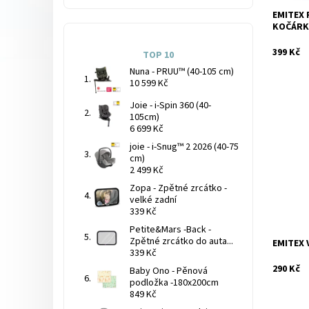
EMITEX 
Značka:
KOČÁRK
399 Kč
TOP 10
Nuna - PRUU™ (40-105 cm)
10 599 Kč
Joie - i-Spin 360 (40-
105cm)
6 699 Kč
Dostupnos
joie - i-Snug™ 2 2026 (40-75
cm)
2 499 Kč
Zopa - Zpětné zrcátko -
velké zadní
339 Kč
Petite&Mars -Back -
Značka:
Zpětné zrcátko do auta...
EMITEX 
339 Kč
290 Kč
Baby Ono - Pěnová
podložka -180x200cm
849 Kč