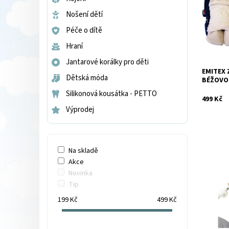
Nošení dětí
Péče o dítě
Hraní
Jantarové korálky pro děti
EMITEX 
Značka:
Dětská móda
BÉŽOVO
Silikonová kousátka - PETTO
499 Kč
Výprodej
Na skladě
Akce
Dostupnos
Novinka
Tip
199
Kč
499
Kč