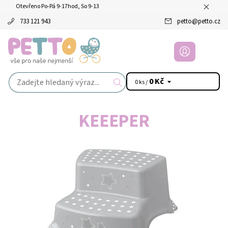
Otevřeno Po-Pá 9-17hod, So 9-13
733 121 943
petto
@
petto.cz
0 Kč
0 ks /
KEEEPER
Dostupnost:
Skladem