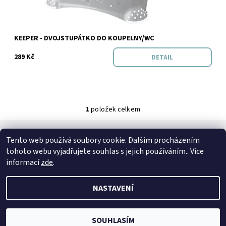
Značka:
Keeeper
KEEPER - DVOJSTUPÁTKO DO KOUPELNY/WC
289 Kč
DETAIL
1
položek celkem
Tento web používá soubory cookie. Dalším procházením
SPOJTE SE S NÁMI
tohoto webu vyjadřujete souhlas s jejich používáním.. Více
Kontakt
Naše prodejna
Facebook
Instagram
informací
zde
.
NASTAVENÍ
2026 © Petto.cz, všechna práva vyhrazena
Vytvořil Shoptet
SOUHLASÍM