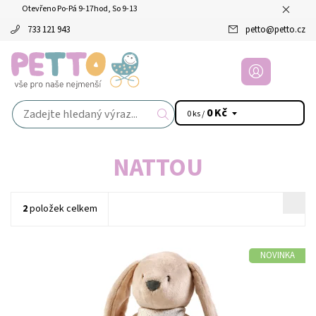
Otevřeno Po-Pá 9-17hod, So 9-13
733 121 943
petto
@
petto.cz
0 Kč
0 ks /
NATTOU
2
položek celkem
NOVINKA
Dostupnost:
Skladem