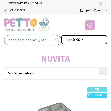
Otevřeno Po-Pá 9-17hod, So 9-13
733 121 943
petto
@
petto.cz
0 Kč
0 ks /
NUVITA
5
položek celkem
TIP
VÍCE VARIANT
Dostupnost:
Skladem