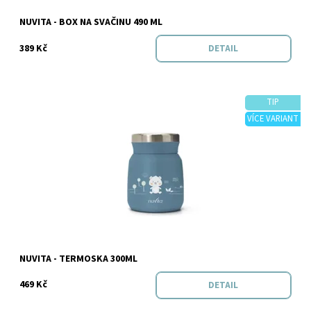
Značka:
NUVITA
NUVITA - BOX NA SVAČINU 490 ML
389 Kč
DETAIL
TIP
VÍCE VARIANT
Dostupnost:
Skladem
Značka:
NUVITA
NUVITA - TERMOSKA 300ML
469 Kč
DETAIL