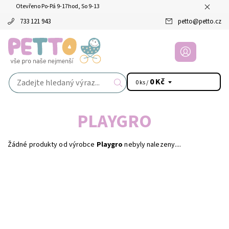
Otevřeno Po-Pá 9-17hod, So 9-13
733 121 943
petto
@
petto.cz
0 Kč
0 ks /
PLAYGRO
Žádné produkty od výrobce
Playgro
nebyly nalezeny....