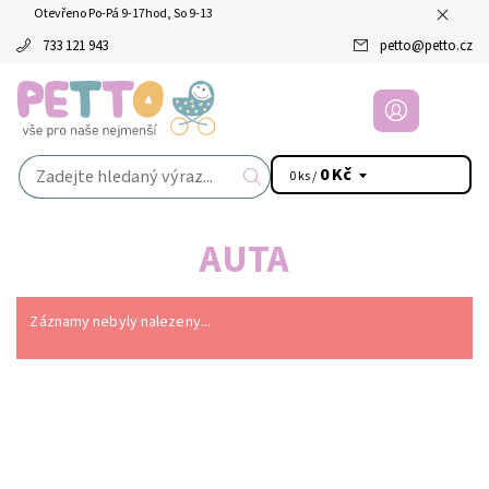
Otevřeno Po-Pá 9-17hod, So 9-13
733 121 943
petto
@
petto.cz
0 Kč
0 ks /
AUTA
Záznamy nebyly nalezeny...