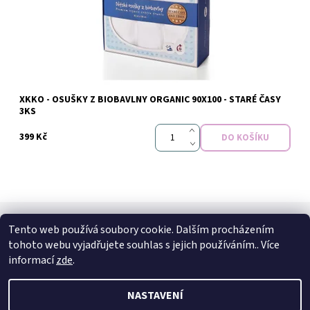
Momentálně nedostupné
XKKO - OSUŠKY Z BIOBAVLNY ORGANIC 90X100 - STARÉ ČASY
Značka:
xkko
3KS
399 Kč
Tento web používá soubory cookie. Dalším procházením
SPOJTE SE S NÁMI
tohoto webu vyjadřujete souhlas s jejich používáním.. Více
Kontakt
Naše prodejna
Facebook
Instagram
informací
zde
.
NASTAVENÍ