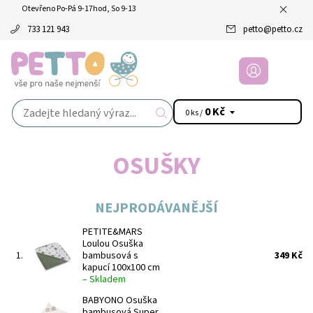
Otevřeno Po-Pá 9-17hod, So 9-13
733 121 943
petto
@
petto.cz
0 Kč
0 ks /
OSUŠKY
NEJPRODÁVANĚJŠÍ
PETITE&MARS
Loulou Osuška
1.
bambusová s
349 Kč
kapucí 100x100 cm
–
Skladem
BABYONO Osuška
bambusová Super