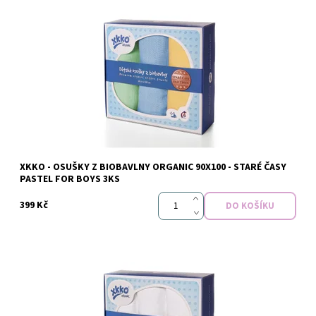
Dostupnost:
Momentálně nedostupné
XKKO - OSUŠKY Z BIOBAVLNY ORGANIC 90X100 - STARÉ ČASY
Značka:
xkko
PASTEL FOR BOYS 3KS
399 Kč
Dostupnost: