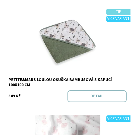
TIP
VÍCE VARIANT
Dostupnost:
Skladem
PETITE&MARS LOULOU OSUŠKA BAMBUSOVÁ S KAPUCÍ
Značka:
PETITE&MARS
100X100 CM
349 Kč
DETAIL
VÍCE VARIANT
Dostupnost:
Skladem