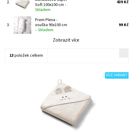
2.
439 Kč
Soft 100x100 cm
–
Skladem
Prem Plena -
3.
osuška 90x100 cm
99 Kč
–
Skladem
Zobrazit více
13
položek celkem
VÍCE VARIANT
Dostupnost:
Skladem