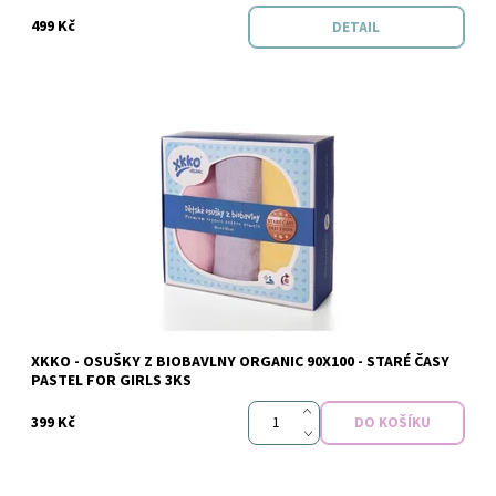
499 Kč
DETAIL
Dostupnost:
Skladem
XKKO - OSUŠKY Z BIOBAVLNY ORGANIC 90X100 - STARÉ ČASY
Značka:
xkko
PASTEL FOR GIRLS 3KS
399 Kč