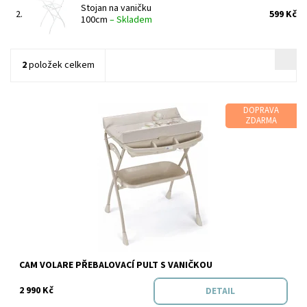
Stojan na vaničku
2.
599 Kč
100cm
–
Skladem
2
položek celkem
DOPRAVA
ZDARMA
Dostupnost:
Skladem
CAM VOLARE PŘEBALOVACÍ PULT S VANIČKOU
2 990 Kč
DETAIL