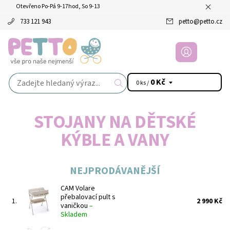
Otevřeno Po-Pá 9-17hod, So 9-13
733 121 943
petto
@
petto.cz
0 Kč
0 ks /
STOJANY NA DĚTSKÉ
KÝBLE A VANY
NEJPRODÁVANĚJŠÍ
CAM Volare
přebalovací pult s
1.
2 990 Kč
vaničkou
–
Skladem